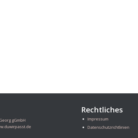
Rechtliches
Impressum
t Georg gGmbH
w.duwirpasst.de
Datenschutzrichtlinien